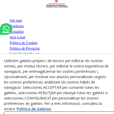
Qui som
Productes
Actualitat
Avís Legal
Política de Cookies
Política de Privacitat
Camí Fondarella, s/n
25242
Miralcamp
(
Lleida
)
Espanya
Utilitzem galetes pròpies i de tercers per millorar els nostres
973 602 900
serveis, per motius tècnics, per millorar la vostra experiència de
618723777
navegació, per emmagatzemar les vostres preferències i,
info@miralcampfruits.com
opcionalment, per mostrar-vos anuncis personalitzats segons
les vostres preferències analitzant els vostres hàbits de
navegació. Seleccioneu ACCEPTAR per consentir totes les
galetes, seleccioneu REBUTJAR per rebutjar totes les galetes o
seleccioneu CONFIGURACIÓ per personalitzar les vostres
preferències de galetes. Per a més informació, consulteu la
nostra:
Política de Galetes