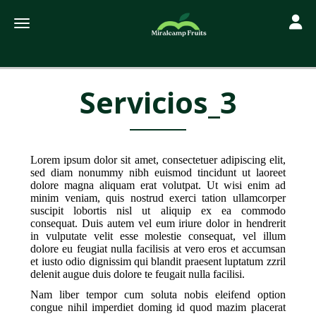
Toggle
Toggle navigation
Servicios
Servicios_3
Servicios_3
Lorem ipsum dolor sit amet, consectetuer adipiscing elit,
sed diam nonummy nibh euismod tincidunt ut laoreet
dolore magna aliquam erat volutpat. Ut wisi enim ad
minim veniam, quis nostrud exerci tation ullamcorper
suscipit lobortis nisl ut aliquip ex ea commodo
consequat. Duis autem vel eum iriure dolor in hendrerit
in vulputate velit esse molestie consequat, vel illum
dolore eu feugiat nulla facilisis at vero eros et accumsan
et iusto odio dignissim qui blandit praesent luptatum zzril
delenit augue duis dolore te feugait nulla facilisi.
Nam liber tempor cum soluta nobis eleifend option
congue nihil imperdiet doming id quod mazim placerat