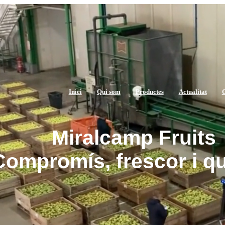
Inici
Qui som
Productes
Actualitat
C
Miralcamp Fruits
Compromís, frescor i qu