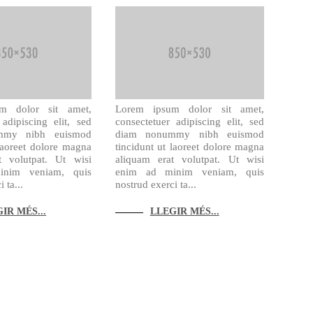
m dolor sit amet,
Lorem ipsum dolor sit amet,
 adipiscing elit, sed
consectetuer adipiscing elit, sed
mmy nibh euismod
diam nonummy nibh euismod
 laoreet dolore magna
tincidunt ut laoreet dolore magna
t volutpat. Ut wisi
aliquam erat volutpat. Ut wisi
nim veniam, quis
enim ad minim veniam, quis
 ta...
nostrud exerci ta...
IR MÉS...
LLEGIR MÉS...