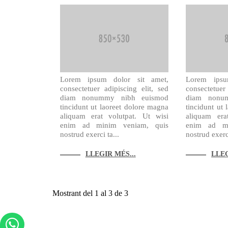
Lorem ipsum dolor sit amet,
Lorem ipsu
consectetuer adipiscing elit, sed
consectetuer
diam nonummy nibh euismod
diam nonu
tincidunt ut laoreet dolore magna
tincidunt ut
aliquam erat volutpat. Ut wisi
aliquam era
enim ad minim veniam, quis
enim ad mi
nostrud exerci ta...
nostrud exerci
LLEGIR MÉS...
LLEG
Mostrant del 1 al 3 de 3