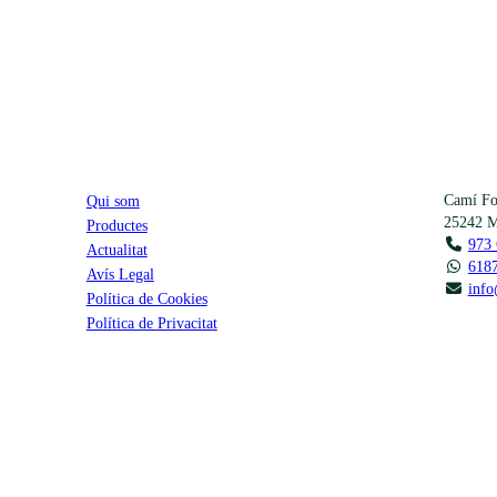
Camí Fon
Qui som
25242
M
Productes
973 
Actualitat
618
Avís Legal
info
Política de Cookies
Política de Privacitat