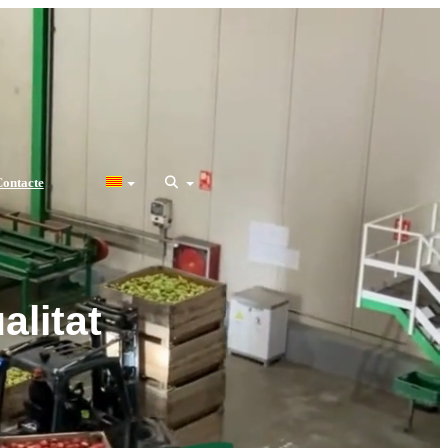
ontacte
alitat