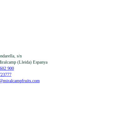
darella, s/n
iralcamp
(
Lleida
)
Espanya
602 900
723777
@miralcampfruits.com